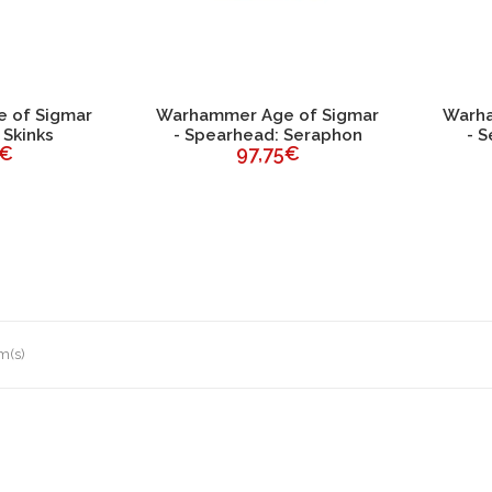
 of Sigmar
Warhammer Age of Sigmar
Warha
 Skinks
- Spearhead: Seraphon
- 
5€
97,75€
m(s)