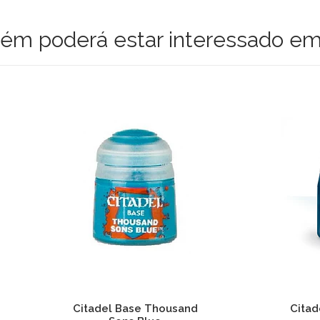
m poderá estar interessado em
adel Base Night Lords
Citadel Base Noctur