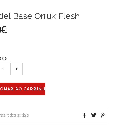
del Base Orruk Flesh
0€
ade
+
 nas redes sociais