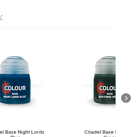
:
ne
Citadel Base Ionrach Skin