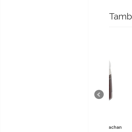
També
Citadel Base Thousand
Cit