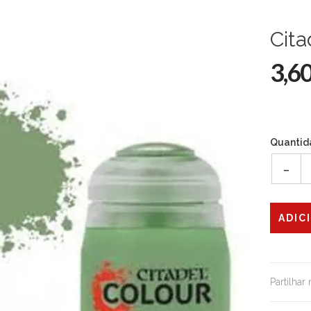
Cita
3,6
Quantid
-
Partilhar