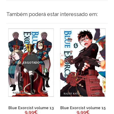
Também poderá estar interessado em:
ESGOTADO
14
Blue Exorcist volume 13
Blue Exorcist volume 15
9,99€
9,99€