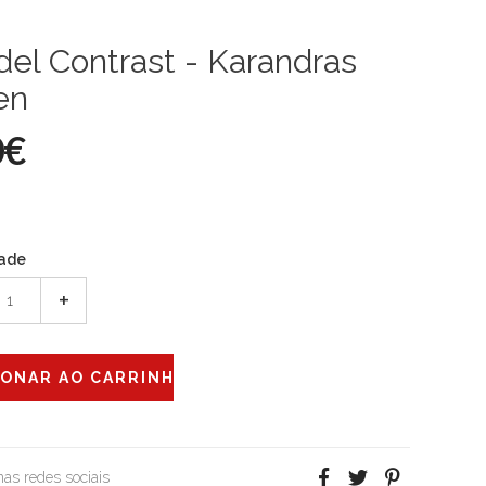
del Contrast - Karandras
en
0€
ade
+
 nas redes sociais