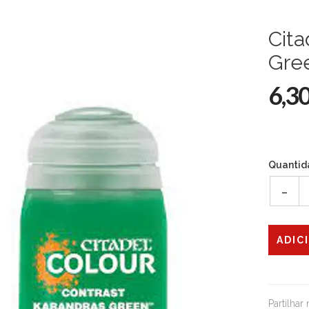
Cita
Gre
6,3
Quantid
-
Partilhar