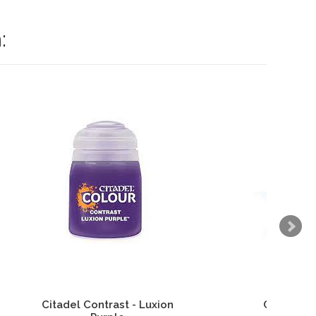
:
ion
Citadel Contrast Magos