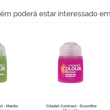
m poderá estar interessado em
el Contrast - Doomfire
Citadel Contrast - Lux