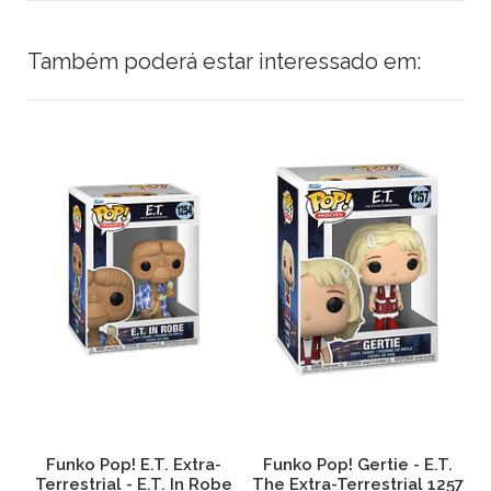
Também poderá estar interessado em:
Funko Pop! E.T. Extra-
Funko Pop! Gertie - E.T.
F
a-
Terrestrial - E.T. In Robe
The Extra-Terrestrial 1257