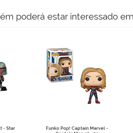
m poderá estar interessado em
 Pop! Captain Marvel -
Funko Pop! Buzz Lighty