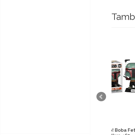
També
Funko Pop! Boba Fett - Star
Funko