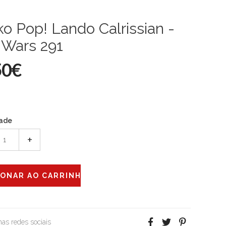
o Pop! Lando Calrissian -
 Wars 291
50€
ade
+
 nas redes sociais