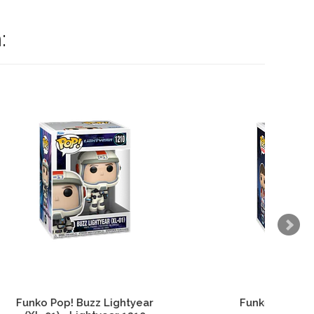
:
ear
Funko Pop! Elliott - 1256