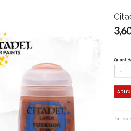
Cita
3,6
Quantid
-
Partilhar