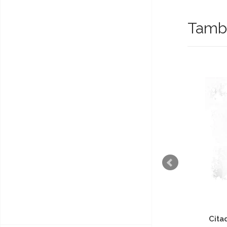
També
Citadel Layer Pallid Wych
Cita