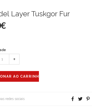
del Layer Tuskgor Fur
0€
ade
+
 nas redes sociais