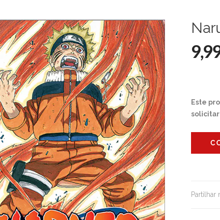
Nar
9,9
Este pr
solicita
C
Partilhar