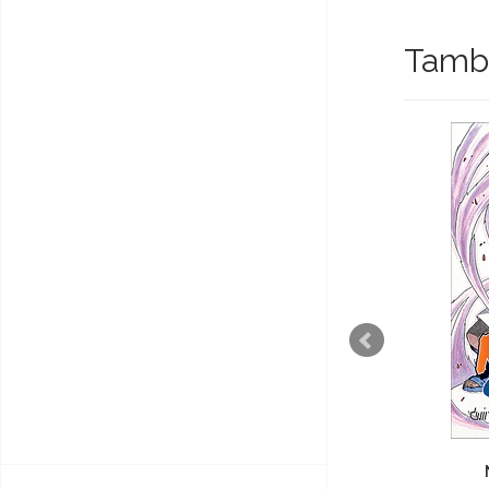
També
ESGOTADO
Naruto volume 36