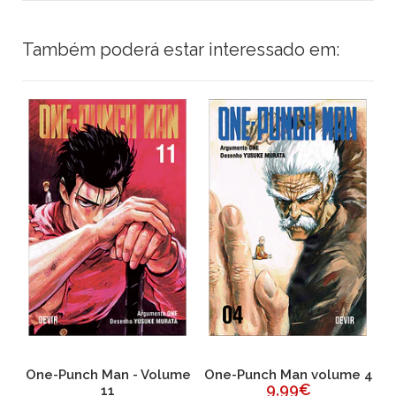
Também poderá estar interessado em:
me
One-Punch Man - Volume
One-Punch Man volume 4
O
9,99€
11