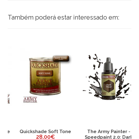
Também poderá estar interessado em:
e
Quickshade Soft Tone
The Army Painter -
28,00€
Speedpaint 2.0: Dark