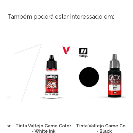
Também poderá estar interessado em:
or
Tinta Vallejo Game Color
Tinta Vallejo Game Color
T
- White Ink
- Black