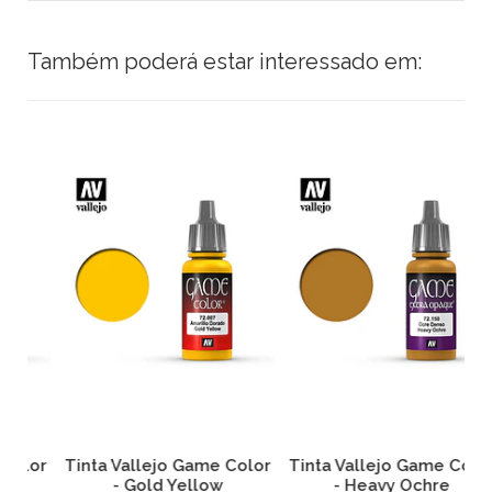
Também poderá estar interessado em:
or
Tinta Vallejo Game Color
Tinta Vallejo Game Color
T
- Gold Yellow
- Heavy Ochre