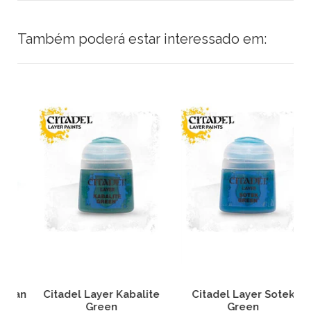
Também poderá estar interessado em:
an
Citadel Layer Kabalite
Citadel Layer Sotek
C
Green
Green