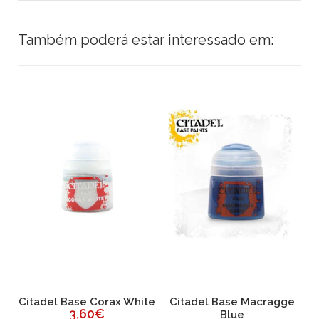
Também poderá estar interessado em:
n
Citadel Base Corax White
Citadel Base Macragge
3,60€
Blue