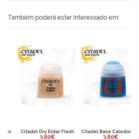
Também poderá estar interessado em:
n
Citadel Dry Eldar Flesh
Citadel Base Caledor Sky
C
3,60€
3,60€