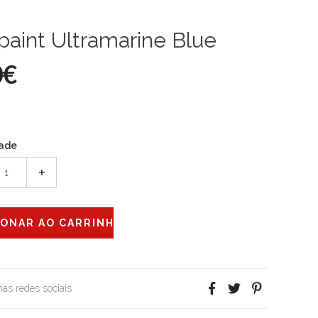
aint Ultramarine Blue
0€
ade
+
 nas redes sociais