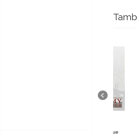
També
Warpaint Electric Blue
W