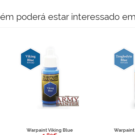
m poderá estar interessado em
arpaint Viking Blue
Warpaint Troglodyte B