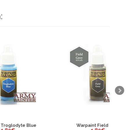
:
lue
Warpaint Field Grey