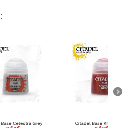
:
Grey
Citadel Base Khorne Red