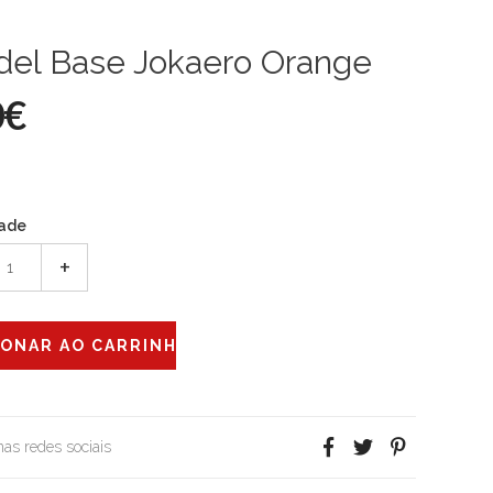
del Base Jokaero Orange
0€
ade
+
 nas redes sociais