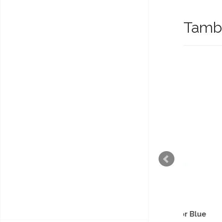
També
Citadel Base Kantor Blue
Citad