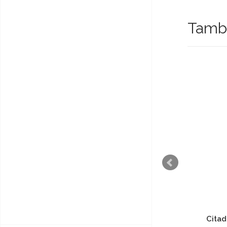
També
Citadel Contrast -
Citad