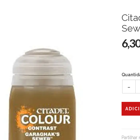
Cita
Sew
6,3
Quantid
-
Partilhar