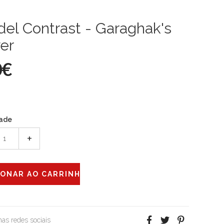
del Contrast - Garaghak's
er
0€
ade
+
 nas redes sociais