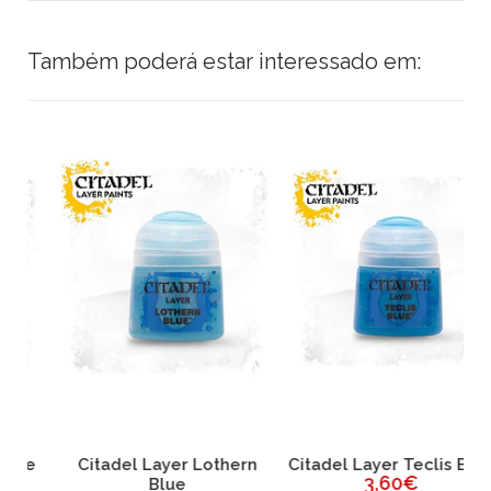
Também poderá estar interessado em:
e
Citadel Layer Lothern
Citadel Layer Teclis Blue
C
3,60€
Blue