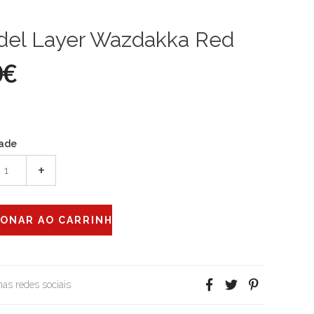
adel Layer Wazdakka Red
0€
ade
+
 nas redes sociais