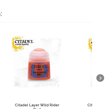
:
der
Citadel Layer Elysian Green