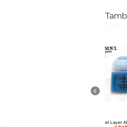
També
Citadel Layer Alaitoc Blue
Cita