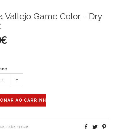
a Vallejo Game Color - Dry
t
0€
ade
+
 nas redes sociais