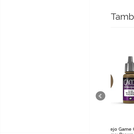
També
Tinta Vallejo Game Color -
Tint