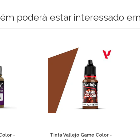
m poderá estar interessado em
a Vallejo Game Color -
Tinta Vallejo Game Col